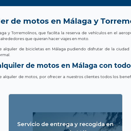
ler de motos en Málaga y Torrem
 y Torremolinos, que facilita la reserva de vehículos en el aeropu
 alrededores que quieran hacer viajes en moto.
 de alquiler de bicicletas en Málaga pudiendo disfrutar de la ciud
ormal.
alquiler de motos en Málaga con todo
alquiler de motos, por ofrecer a nuestros clientes todos los benef
Disponemos de un servicio de entrega y
devolución de nuestras motos en el aeropuerto de
Servicio de entrega y recogida en
Málaga. Este servicio permite una mayor autonomía