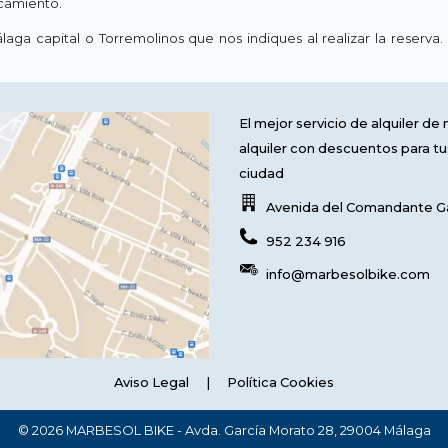
rcamiento.
a capital o Torremolinos que nos indiques al realizar la reserva.
El mejor servicio de alquiler d
alquiler con descuentos para tus
ciudad
Avenida del Comandante Ga
952 234 916
info@marbesolbike.com
Aviso Legal
|
Política Cookies
© 2026 MARBESOL BIKE - Avda. García Morato 28, 29004 Málaga