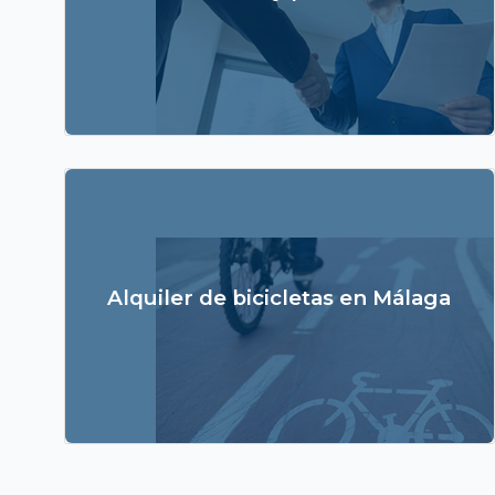
ofrecemos, por lo que intentamos ofrecer el mejor
servicio de atención al cliente y gestión de
incidencias.
Si quieres optar por un transporte más ecológico
tenemos para su alquiler, bicicletas eléctricas y
también alquiler de bicicletas normales. Con
Alquiler de bicicletas en Málaga
nuestra bicicleta, Málaga es una ciudad llana y con
una amplia red de carril bici, podrá llegar a todos
los puntos de la ciudad.