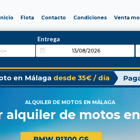
Inicio
Flota
Contacto
Condiciones
Venta mo
Entrega
moto en Málaga
desde 35€ / día
Paga
ALQUILER DE MOTOS EN MÁLAGA
r alquiler de motos e