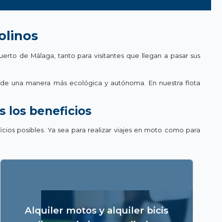
olinos
erto de Málaga, tanto para visitantes que llegan a pasar sus
ad de una manera más ecológica y autónoma. En nuestra flota
s los beneficios
icios posibles. Ya sea para realizar viajes en moto como para
No somos intermediarios y por lo tanto podemos
ofrecer las mejores tarifas para el alquiler de motos
Alquiler motos y alquiler bicis
en Málaga y alquiler de bicicletas en Málaga. Si