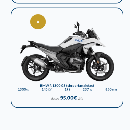
A
BMW R 1300 GS (sin portamaletas)
1300
145
19
237
850
cc
CV
l
kg
mm
95.00€
desde
/día