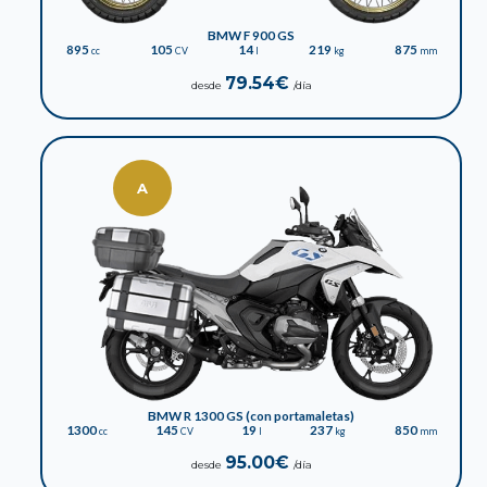
BMW F 900 GS
895
105
14
219
875
cc
CV
l
kg
mm
79.54€
desde
/día
A
BMW R 1300 GS (con portamaletas)
1300
145
19
237
850
cc
CV
l
kg
mm
95.00€
desde
/día