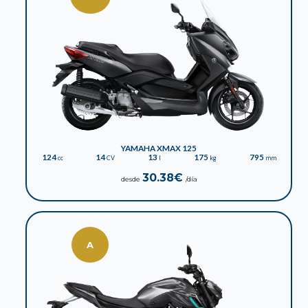
YAMAHA XMAX 125
124
14
13
175
795
cc
CV
l
kg
mm
30.38€
desde
/día
A