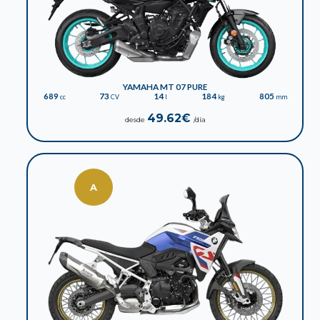
YAMAHA MT 07 PURE
689
73
14
184
805
cc
CV
l
kg
mm
49.62€
desde
/día
A